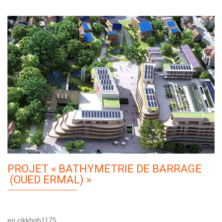
PROJET « BATHYMÉTRIE DE BARRAGE
(OUED ERMAL) »
en cjkkhgh1175